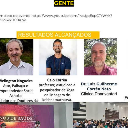
GENTE
mpleto do evento
https://www.youtube.com/live/gqEcpCTrWYk?
TVHo6kxH00Kpk