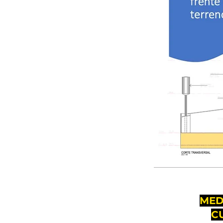
MED
C